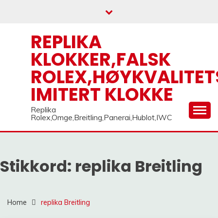
Skip
to
content
REPLIKA
KLOKKER,FALSK
ROLEX,HØYKVALITET
IMITERT KLOKKE
Replika
Rolex,Omge,Breitling,Panerai,Hublot,IWC
Stikkord:
replika Breitling
Home
replika Breitling