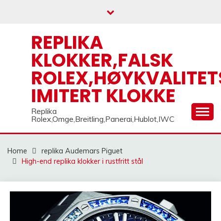
Skip
to
content
REPLIKA
KLOKKER,FALSK
ROLEX,HØYKVALITET
IMITERT KLOKKE
Replika
Rolex,Omge,Breitling,Panerai,Hublot,IWC
Home
replika Audemars Piguet
High-end replika klokker i rustfritt stål