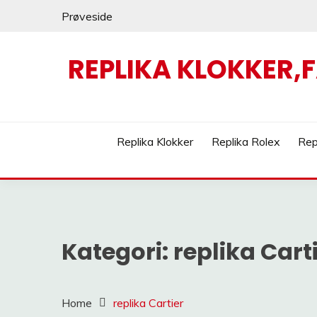
Skip
Prøveside
to
content
REPLIKA KLOKKER,
Replika Klokker
Replika Rolex
Rep
Kategori:
replika Cart
Home
replika Cartier