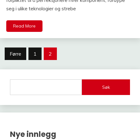
forpliktet til å perfeksjonere hver komponent, fordype
seg i ulike teknologier og strebe
Read More
Posts
Førre
1
2
pagination
Søk
Nye innlegg