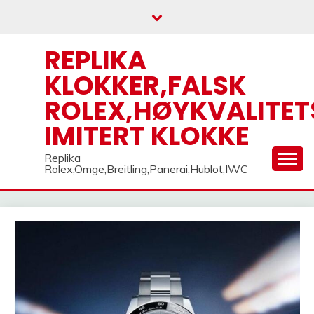
Skip
to
content
REPLIKA
KLOKKER,FALSK
ROLEX,HØYKVALITET
IMITERT KLOKKE
Replika
Rolex,Omge,Breitling,Panerai,Hublot,IWC