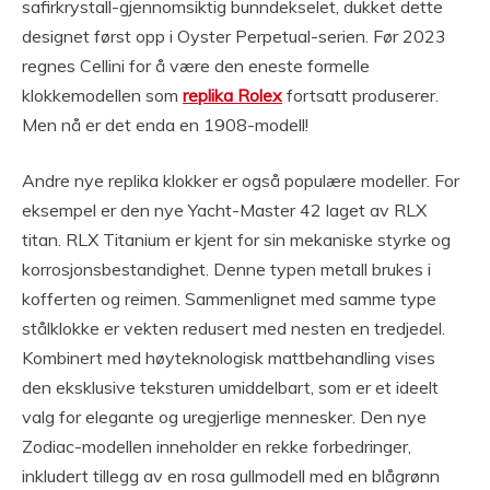
safirkrystall-gjennomsiktig bunndekselet, dukket dette
designet først opp i Oyster Perpetual-serien. Før 2023
regnes Cellini for å være den eneste formelle
klokkemodellen som
replika Rolex
fortsatt produserer.
Men nå er det enda en 1908-modell!
Andre nye replika klokker er også populære modeller. For
eksempel er den nye Yacht-Master 42 laget av RLX
titan. RLX Titanium er kjent for sin mekaniske styrke og
korrosjonsbestandighet. Denne typen metall brukes i
kofferten og reimen. Sammenlignet med samme type
stålklokke er vekten redusert med nesten en tredjedel.
Kombinert med høyteknologisk mattbehandling vises
den eksklusive teksturen umiddelbart, som er et ideelt
valg for elegante og uregjerlige mennesker. Den nye
Zodiac-modellen inneholder en rekke forbedringer,
inkludert tillegg av en rosa gullmodell med en blågrønn