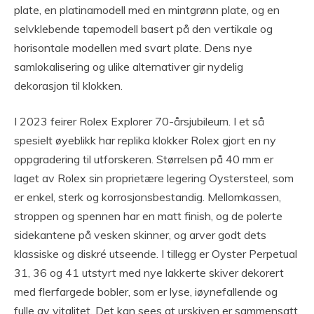
plate, en platinamodell med en mintgrønn plate, og en
selvklebende tapemodell basert på den vertikale og
horisontale modellen med svart plate. Dens nye
samlokalisering og ulike alternativer gir nydelig
dekorasjon til klokken.
I 2023 feirer Rolex Explorer 70-årsjubileum. I et så
spesielt øyeblikk har replika klokker Rolex gjort en ny
oppgradering til utforskeren. Størrelsen på 40 mm er
laget av Rolex sin proprietære legering Oystersteel, som
er enkel, sterk og korrosjonsbestandig. Mellomkassen,
stroppen og spennen har en matt finish, og de polerte
sidekantene på vesken skinner, og arver godt dets
klassiske og diskré utseende. I tillegg er Oyster Perpetual
31, 36 og 41 utstyrt med nye lakkerte skiver dekorert
med flerfargede bobler, som er lyse, iøynefallende og
fulle av vitalitet. Det kan sees at urskiven er sammensatt