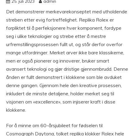
25. juli 2023
admin
Det demonstrerer merkevarekonseptet med utholdende
streben etter evig fortreffelighet. Replika Rolex er
forpliktet til å perfeksjonere hver komponent, fordype
seg i ulike teknologier og strebe etter å mestre
urfremstillingsprosessen fullt ut, og står derfor overfor
mange utfordringer. Merket arver ikke bare klassikerne,
men er også pionerer og innoverer, bruker smart
avansert teknologi og gjør dristige gjennombrudd. Denne
ånden er fullt demonstrert i klokkene som ble avduket
denne gangen. Gjennom hele den kreative prosessen,
inkludert de minste detaljene, holder merket seg til
visjonen om «excellence», som injiserer kraft i disse
klokkene.
For å minne om 60-årsjubileet for fødselen til
Cosmograph Daytona, tolket replika klokker Rolex hele